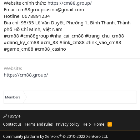
Website chính thức:
https://cm88.group/
Email:
cm88groupcasino@gmail.com
Hotline: 0678891234
Địa chỉ: 95/35 Lê Văn Duyệt, Phường 1, Bình Thạnh, Thành
phố Hồ Chí Minh, Việt Nam
#cm88 #cm88group #nha_cai_cm88 #trang_chu_cm88
#dang_ky_cm88 #cm_88 #link_cm88 #link_vao_cm88
#game_cm88 #cm88_casino
Website
https://cm88.group/
Members
FBStyle
Contact us
Terms and rules
Privacy policy
Help
Home
R
S
S
®
Community platform by XenForo
© 2010-2022 XenForo Ltd.