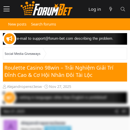
Log in
New posts
Search forums
nd an e-mail to
support@forum-bet.com
describing the problem.
Social Media Giveaways
Roulette Casino 98win – Trải Nghiệm Giải Trí
Đỉnh Cao & Cơ Hội Nhân Đôi Tài Lộc
T
S
Alejandroperez3esw
Nov 27, 2025
h
t
r
a
lish, writing in languages other than English is prohibited!
e
r
a
t
Nov 27, 2025
#1
d
d
s
a
Alejandroperez3esw
t
t
A
a
e
New member
New Member