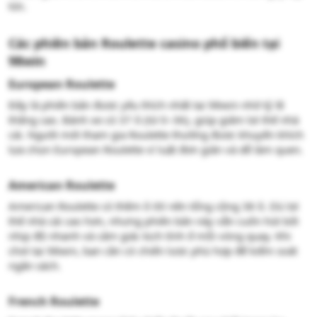
tức.
Các phiên bản Roulette casino phổ biến tại
98win​
European Roulette​
Đây là phiên bản được yêu thích nhất tại 98win nhờ tỷ lệ
thắng cao. Bánh xe có 37 ô (từ 0–36), giúp giảm lợi thế nhà
cái. Người mới tham gia Roulette thường được khuyến khích
lựa chọn European Roulette vì luật đơn giản và dễ làm quen.
American Roulette​
American Roulette có thêm ô 00 nên tổng cộng 38 ô. Dù lợi
thế nhà cái cao hơn, nhưng phiên bản này vẫn cuốn hút bởi
nhịp độ nhanh và cảm giác kịch tính ở mỗi vòng quay. Khi
chơi tại 98win, bạn cần có chiến lược phù hợp để kiểm soát
ngân sách.
French Roulette​