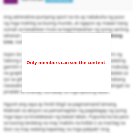
r
t
e
Ang adrenaline-pumping sport na ito ay nakakuha ng puso
r
ng mga mahilig sa buong mundo, at ngayon ay maaari kang
sumali sa kasabikan mula sa kaginhawahan ng iyong sariling
tahanan. Sa paglitaw ng mga platform ng
Online Sabong
Live
, isang click lang ang aksyon.
Isipin ito: habang nagla-log in ka sa online na platform ng
Sabong Live, sasalubungin ka ng isang makinis at madaling
gamitin na interface na agad na umaakit sa iyo. Ang makulay
na graphics at high-definition na live stream ay nagdadala sa
iyo sa gitna ng sabong arena . Damhin ang pag-asa habang
nasasaksihan mo ang mga mabangis na tandang, maingat na
pinalaki at sinanay, sumabay sa mga epikong laban.
Ngunit ang saya ay hindi titigil sa pagmamasid lamang.
Makisali sa aksyon sa pamamagitan ng paglalagay ng iyong
mga taya sa kinalabasan ng bawat laban. Pupunta ka ba para
sa tusong tandang na may mabilis na kidlat o sa marilag na
ibon na may walang kapantay na mga pakpak? Ang