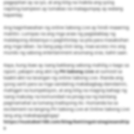
pagpipilian ay sa iyo, at ang kilig na makita ang iyong
napiling kampeon ay lumabas na matagumpay ay walang
kapantay.
Ang kaginhawahan ng online Sabong Live ay hindi maaaring
maliitin. Lumipas na ang mga araw ng paglalakbay ng
malalayong distansya o paghihintay sa pila para masaksihan
ang mga laban. Sa ilang pag-click lang, maa-access mo ang
mundo ng sabong entertainment anumang oras, kahit saan.
Kaya, kung ikaw ay isang batikang sabong mahilig o bago sa
isport, yakapin ang akit ng
PH Sabong Live
at sumisid sa
kaakit-akit na larangan ng online Sabong Live. Ihanda ang
iyong sarili para sa mga sandaling makabagbag-damdamin,
mahigpit na kumpetisyon, at ang kilig na maging bahagi ng
isang makulay na komunidad na pinag-isa ng kanilang
pagmamahal sa lumang tradisyong ito. Humanda ka sa
excitement na tanging PH Sabong Live at Online Sabong Live
lang ang makakapagbigay!
https://nustabet188.com/blog/bettingstrategiesandtip
s