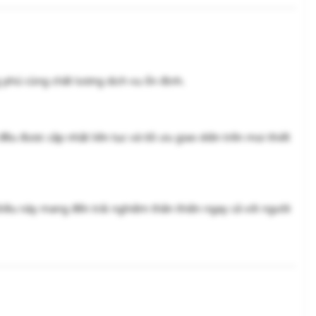
 phú cùng chất lượng dịch vụ ổn định.
đều được cập nhật liên tục và tối ưu giao diện trên mọi thiết
 Điều này mang đến trải nghiệm thân thiện ngay cả với người