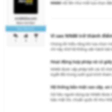
t
NN88
nổi lên như một lựa chọn đán
e
r
nn88decom
New member
New Member
Vì sao NN88 trở thành điể
1
0
1
Chúng tôi hiểu rằng khi lựa chọn m
chí này nhờ hệ thống vận hành bài 
Hoạt động hợp pháp và có giấy
NN88 được cấp phép bởi các tổ chứ
tuyệt đối trong suốt quá trình tham 
Hệ thống bảo mật cao cấp, an t
Dữ liệu người dùng tại NN88 được 
bảo mật SSL chuẩn quốc tế như NN88 