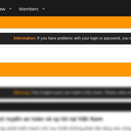
new
Members
Information:
If you have problems with your login or password, you can send
Warning:
Only English posts are made in this forum. Please write only in Engli
c tuyến an toàn và uy tín tại Việt Nam​
 nay phát triển mạnh mẽ, tuy nhiên không phải nền tảng nào cũng