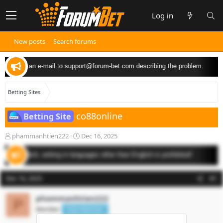
Log in
New posts
Search forums
can send an e-mail to
support@forum-bet.com
describing the problem.
Betting Sites
co88online
Betting Site
T
S
phammanhtien222
Dec 16, 2025
h
t
r
a
in English, writing in languages other than English is prohibited!
e
r
a
t
Dec 16, 2025
#1
d
d
s
a
phammanhtien222
t
t
P
a
e
Member
New Member
r